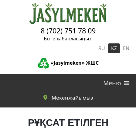
Skip to main content
8 (702) 751 78 09
Бізге хабарласыңыз!
RU
KZ
EN
«Jasylmeken» ЖШС
Меню
Мекенжайымыз
РҰҚСАТ ЕТІЛГЕН