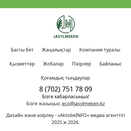
Басты бет
Жаңалықтар
Компания туралы
Қызметтер
Жобалар
Пікірлер
Байланыс
Қоғамдық тыңдаулар
8 (702) 751 78 09
Бізге хабарласыңыз!
Бізге жазыңыз:
eco@jasylmeken.kz
Дизайн және әзірлеу -
«AktobeINFO»
медиа агенттігі
2025 ж
2026.