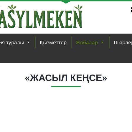
ия туралы
Қызметтер
Жобалар
Пікірле
«ЖАСЫЛ КЕҢСЕ»