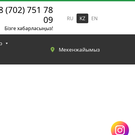
8 (702) 751 78
09
RU
KZ
EN
Бізге хабарласыңыз!
р
Мекенжайымыз