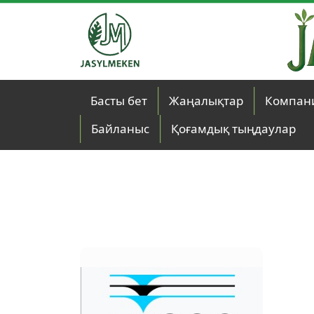
Skip to main content
Басты бет
Жаңалықтар
Компан
Байланыс
Қоғамдық тыңдаулар