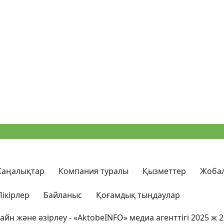
аңалықтар
Компания туралы
Қызметтер
Жоба
Пікірлер
Байланыс
Қоғамдық тыңдаулар
айн және әзірлеу -
«AktobeINFO»
медиа агенттігі 2025 ж
2