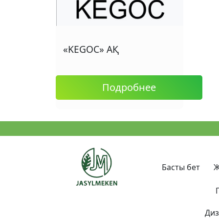
«KEGOC» АҚ
Подробнее
Басты бет
Ж
Диз