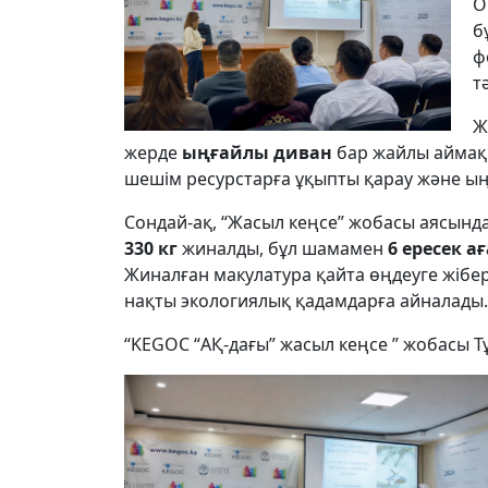
О
б
ф
т
Ж
жерде
ыңғайлы диван
бар жайлы аймақ 
шешім ресурстарға ұқыпты қарау және ың
Сондай-ақ, “Жасыл кеңсе” жобасы аясын
330 кг
жиналды, бұл шамамен
6
ересек
ағ
Жиналған макулатура қайта өңдеуге жібе
нақты экологиялық қадамдарға айналады.
“KEGOC “АҚ-дағы” жасыл кеңсе ” жобасы Т