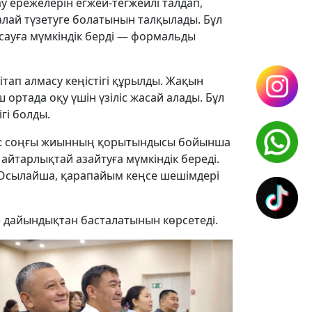
 ережелерін егжей-тегжейлі талдап,
қалай түзетуге болатынын талқылады. Бұл
сауға мүмкіндік берді — формальды
кітап алмасу кеңістігі құрылды. Жақын
ортада оқу үшін үзіліс жасай алады. Бұл
гі болды.
сты: соңғы жиынның қорытындысы бойынша
айтарлықтай азайтуға мүмкіндік береді.
. Осылайша, қарапайым кеңсе шешімдері
ге дайындықтан басталатынын көрсетеді.