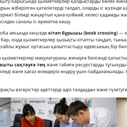
қыту барысында қызметкерлер қалдықтарды бөлек жинау
ұрын жіберілген қателіктерді талдап, оларды іс жүзінде 
ормат білімді жаңартып қана қоймай, келесі қадамды жа
әсілден саналы іс-әрекетке көшу.
оба аясында кеңседе
кітап бұрышы (book crossing
) — 
бар, онда қызметкерлер қызықты кітапты таңдап, тыныш 
ғайлы жұмыс ортасын қалыптастыру идеясының бір бөлі
да қызметкерлер макулатураны жинауға белсенді қаты
ашты сақтауға тең
және табиғи ресурстарды тұтынуды 
ріледі және қағаз өнімдерін өндіру үшін пайдаланылады
ұрақты өзгерістер әдеттерді әділ талдаудан және түзету