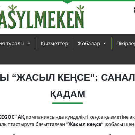
ия туралы
Қызметтер
Жобалар
Пікірле
ҒЫ “ЖАСЫЛ КЕҢСЕ”: САНАЛ
ҚАДАМ
KEGOC” АҚ
компаниясында күнделікті кеңсе қызметіне эк
алыптастыруға бағытталған
“Жасыл
кеңсе
“
жобасы шеңб