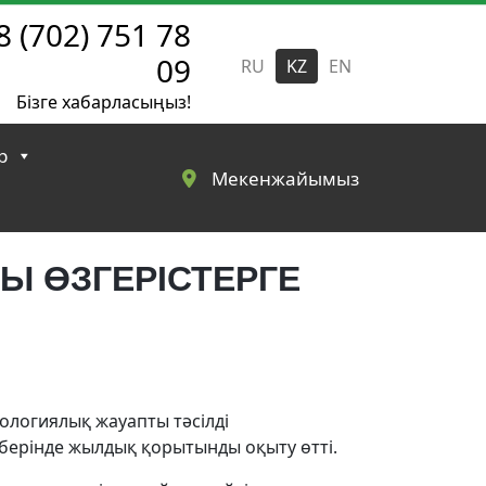
8 (702) 751 78
09
RU
KZ
EN
Бізге хабарласыңыз!
р
Мекенжайымыз
Ы ӨЗГЕРІСТЕРГЕ
ологиялық жауапты тәсілді
ерінде жылдық қорытынды оқыту өтті.