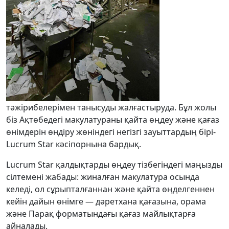
тәжірибелерімен танысуды жалғастыруда. Бұл жолы
біз Ақтөбедегі макулатураны қайта өңдеу және қағаз
өнімдерін өндіру жөніндегі негізгі зауыттардың бірі-
Lucrum Star кәсіпорнына бардық.
Lucrum Star қалдықтарды өңдеу тізбегіндегі маңызды
сілтемені жабады: жиналған макулатура осында
келеді, ол сұрыпталғаннан және қайта өңделгеннен
кейін дайын өнімге — дәретхана қағазына, орама
және Парақ форматындағы қағаз майлықтарға
айналады.