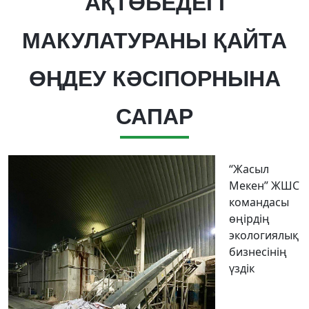
АҚТӨБЕДЕГІ
МАКУЛАТУРАНЫ ҚАЙТА
ӨҢДЕУ КӘСІПОРНЫНА
САПАР
“Жасыл
Мекен” ЖШС
командасы
өңірдің
экологиялық
бизнесінің
үздік