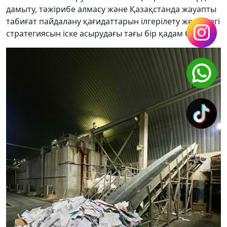
дамыту, тәжірибе алмасу және Қазақстанда жауапты
табиғат пайдалану қағидаттарын ілгерілету жөніндегі
стратегиясын іске асырудағы тағы бір қадам болды.