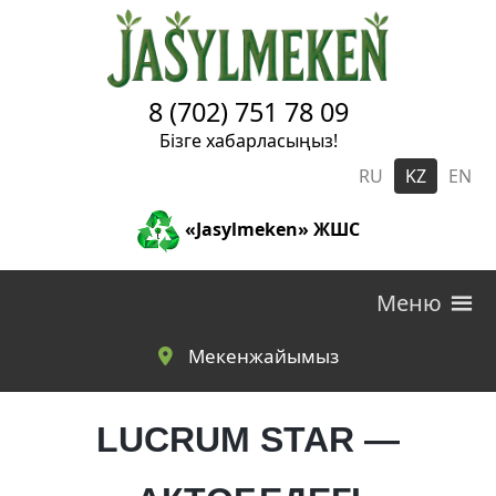
Skip to main content
8 (702) 751 78 09
Бізге хабарласыңыз!
RU
KZ
EN
«Jasylmeken» ЖШС
Меню
Мекенжайымыз
LUCRUM STAR —