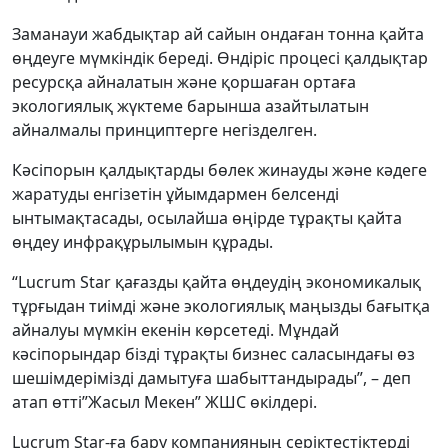
Заманауи жабдықтар ай сайын ондаған тонна қайта
өңдеуге мүмкіндік береді. Өндіріс процесі қалдықтар
ресурсқа айналатын және қоршаған ортаға
экологиялық жүктеме барынша азайтылатын
айналмалы принциптерге негізделген.
Кәсіпорын қалдықтарды бөлек жинауды және кәдеге
жаратуды енгізетін ұйымдармен белсенді
ынтымақтасады, осылайша өңірде тұрақты қайта
өңдеу инфрақұрылымын құрады.
“Lucrum Star қағазды қайта өңдеудің экономикалық
тұрғыдан тиімді және экологиялық маңызды бағытқа
айналуы мүмкін екенін көрсетеді. Мұндай
кәсіпорындар бізді тұрақты бизнес саласындағы өз
шешімдерімізді дамытуға шабыттандырады”, – деп
атап өтті”Жасыл Мекен” ЖШС өкілдері.
Lucrum Star-ға бару компанияның серіктестіктерді