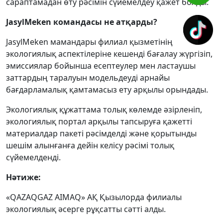
сараптамадан өту рәсімін сүйемелдеу қажет болды.
JasylMeken командасы не атқарды?
JasylMeken мамандары филиал қызметінің
экологиялық аспектілеріне кешенді бағалау жүргізіп,
эмиссиялар бойынша есептеулер мен ластаушы
заттардың таралуын модельдеуді арнайы
бағдарламалық қамтамасыз ету арқылы орындады.
Экологиялық құжаттама толық көлемде әзірленіп,
экологиялық портал арқылы тапсыруға қажетті
материалдар пакеті рәсімделді және қорытынды
шешім алынғанға дейін келісу рәсімі толық
сүйемелденді.
Нәтиже
:
«QAZAQGAZ AIMAQ» АҚ Қызылорда филиалы
экологиялық әсерге рұқсатты сәтті алды.