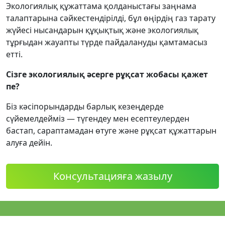
Экологиялық құжаттама қолданыстағы заңнама
талаптарына сәйкестендірілді, бұл өңірдің газ тарату
жүйесі нысандарын құқықтық және экологиялық
тұрғыдан жауапты түрде пайдалануды қамтамасыз
етті.
Сізге экологиялық әсерге рұқсат жобасы қажет
пе?
Біз кәсіпорындарды барлық кезеңдерде
сүйемелдейміз — түгендеу мен есептеулерден
бастап, сараптамадан өтуге және рұқсат құжаттарын
алуға дейін.
Консультацияға жазылу