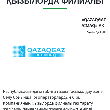
ҚЫЗЫЛОРДА ФИЛИАЛЫ
«QAZAQGAZ
AIMAQ» АҚ
— Қазақстан
Республикасындағы табиғи газды тасымалдау және
бөлу бойынша ірі операторлардың бірі.
Компанияның Қызылорда филиалы газ тарату
желілерін пайдалануды жүзеге асырып, өңірді