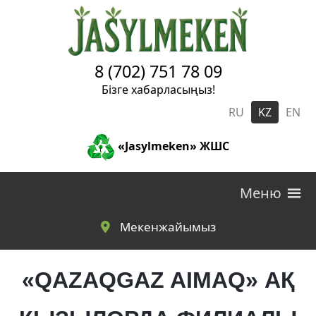
Skip to main content
8 (702) 751 78 09
Бізге хабарласыңыз!
RU
KZ
EN
«Jasylmeken» ЖШС
Меню
Мекенжайымыз
«QAZAQGAZ AIMAQ» АҚ