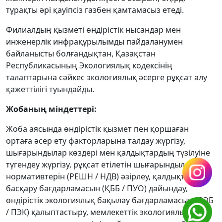
тұрақты әрі қауіпсіз газбен қамтамасыз етеді.
Филиалдың қызметі өндірістік нысандар мен
инженерлік инфрақұрылымды пайдаланумен
байланысты болғандықтан, Қазақстан
Республикасының Экологиялық кодексінің
талаптарына сәйкес экологиялық әсерге рұқсат алу
қажеттілігі туындайды.
Жобаның міндеттері:
Жоба аясында өндірістік қызмет пен қоршаған
ортаға әсер ету факторларына талдау жүргізу,
шығарындылар көздері мен қалдықтардың түзілуіне
түгендеу жүргізу, рұқсат етілетін шығарындылар
нормативтерін (РЕШН / НДВ) әзірлеу, қалдықтарды
басқару бағдарламасын (ҚББ / ПУО) дайындау,
өндірістік экологиялық бақылау бағдарламасын (ӨЭБ
/ ПЭК) қалыптастыру, мемлекеттік экологиялық