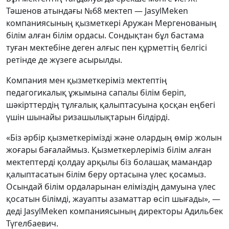
Тәшенов атындағы №68 мектеп — JasylMeken
компаниясының қызметкері Аружан Мергенованың
білім алған білім ордасы. Сондықтан бұл бастама
туған мектебіне деген алғыс пен құрметтің белгісі
ретінде де жүзеге асырылды.
Компания мен қызметкеріміз мектептің
педагогикалық ұжымына сапалы білім беріп,
шәкірттердің тұлғалық қалыптасуына қосқан еңбегі
үшін шынайы ризашылықтарын білдірді.
«Біз әрбір қызметкерімізді және олардың өмір жолын
жоғары бағалаймыз. Қызметкерлеріміз білім алған
мектептерді қолдау арқылы біз болашақ мамандар
қалыптасатын білім беру ортасына үлес қосамыз.
Осындай білім ордаларынан еліміздің дамуына үлес
қосатын білімді, жауапты азаматтар өсіп шығады», —
деді JasylMeken компаниясының директоры Адильбек
Түгелбаевич.