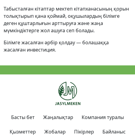
Табысталған кітаптар мектеп кітапханасының қорын
толықтырып қана қоймай, оқушылардың білімге
деген құштарлығын арттыруға және жаңа
мүмкіндіктерге жол ашуға сеп болады.
Білімге жасалған әрбір қолдау — болашаққа
жасалған инвестиция.
Басты бет
Жаңалықтар
Компания туралы
Қызметтер
Жобалар
Пікірлер
Байланыс