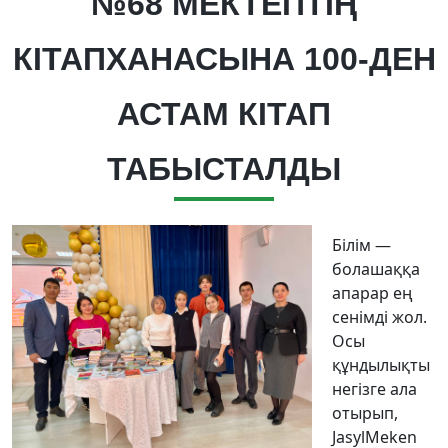
№68 МЕКТЕПТІҢ
КІТАПХАНАСЫНА 100-ДЕН
АСТАМ КІТАП
ТАБЫСТАЛДЫ
Білім —
болашаққа
апарар ең
сенімді жол.
Осы
құндылықты
негізге ала
отырып,
JasylMeken