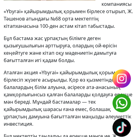
компаниясы
«Ybyrai» қайырымдылық қорымен бірлесе отырып, Ж.
Тәшенов атындағы №68 орта мектептің
кітапханасына 100-ден астам кітап табыстады.
Бұл бастама жас ұрпақтың білімге деген
қызығушылығын арттыруға, олардың ой-өрісін
кеңейтуге және кітап оқу мәдениетін дамытуға
бағытталған игі қадам болды.
Аталған акция «Ybyrai» қайырымдылық қорымен
бірлесіп жүзеге асырылды. Қор өз қызметінде
балалардың білім алуына, әсіресе ата-анасының
қамқорлығынсыз қалған балаларды қолдауға ерекше
мән береді. Мұндай бастамалар — тек
қайырымдылық шарасы ғана емес, болашақ
ұрпақтың дамуына бағытталған маңызды әлеуметтік
инвестиция.
Бұл мектептің таңдалуы да ерекше мәнге ие. Ж.