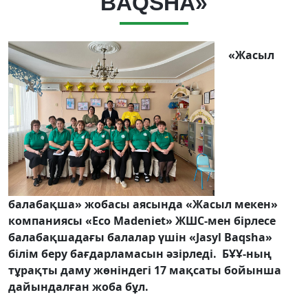
BAQSHA»
«Жасыл
балабақша» жобасы аясында «Жасыл мекен»
компаниясы «Eco Madeniet» ЖШС-мен бірлесе
балабақшадағы балалар үшін «Jasyl Baqsha»
білім беру бағдарламасын әзірледі. БҰҰ-ның
тұрақты даму жөніндегі 17 мақсаты бойынша
дайындалған жоба бұл.