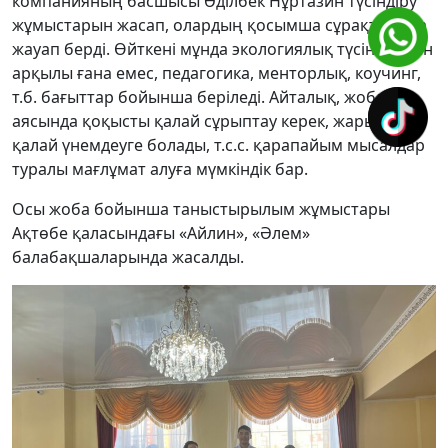
компанияның басшысы Әділбек Нұртазин түсіндіру
жұмыстарын жасап, олардың қосымша сұрақтарына
жауап берді. Өйткені мұнда экологиялық түсінік ойын
арқылы ғана емес, педагогика, менторлық, коучинг,
т.б. бағыттар бойынша беріледі. Айталық, жоба
аясында қоқысты қалай сұрыптау керек, жарықты
қалай үнемдеуге болады, т.с.с. қарапайым мысалдар
туралы мағлұмат алуға мүмкіндік бар.
Осы жоба бойынша таныстырылым жұмыстары
Ақтөбе қаласындағы «Айлин», «Әлем»
балабақшаларында жасалды.