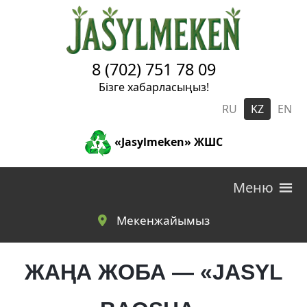
Skip to main content
8 (702) 751 78 09
Бізге хабарласыңыз!
RU
KZ
EN
«Jasylmeken» ЖШС
Меню
Мекенжайымыз
ЖАҢА ЖОБА — «JASYL