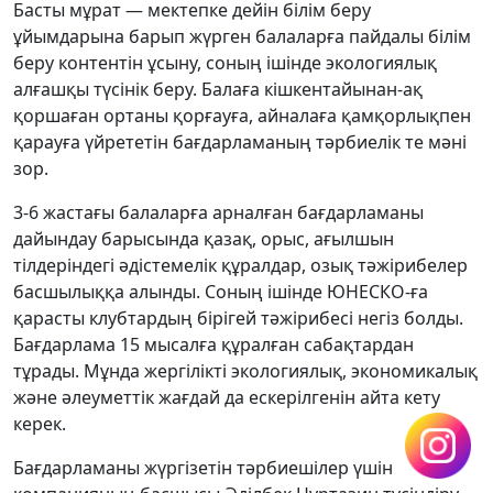
Басты мұрат — мектепке дейін білім беру
ұйымдарына барып жүрген балаларға пайдалы білім
беру контентін ұсыну, соның ішінде экологиялық
алғашқы түсінік беру. Балаға кішкентайынан-ақ
қоршаған ортаны қорғауға, айналаға қамқорлықпен
қарауға үйрететін бағдарламаның тәрбиелік те мәні
зор.
3-6 жастағы балаларға арналған бағдарламаны
дайындау барысында қазақ, орыс, ағылшын
тілдеріндегі әдістемелік құралдар, озық тәжірибелер
басшылыққа алынды. Соның ішінде ЮНЕСКО-ға
қарасты клубтардың бірігей тәжірибесі негіз болды.
Бағдарлама 15 мысалға құралған сабақтардан
тұрады. Мұнда жергілікті экологиялық, экономикалық
және әлеуметтік жағдай да ескерілгенін айта кету
керек.
Бағдарламаны жүргізетін тәрбиешілер үшін