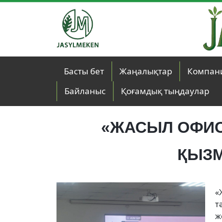
Skip to main content
Басты бет
Жаңалықтар
Компан
Байланыс
Қоғамдық тыңдаулар
«ЖАСЫЛ ОФИС
ҚЫЗМ
«
т
ж