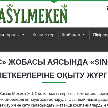
ия туралы
Қызметтер
Жобалар
Пікірле
» ЖОБАСЫ АЯСЫНДА «SIN
ЕТКЕРЛЕРІНЕ ОҚЫТУ ЖҮРГІ
Жасыл Мекен» ЖШС командасы серіктес компанияларды
әжірибелерді енгізуді жалғастыруда. Осындай нысанда
еткізу және сату саласындағы жетекші компаниялардың бі