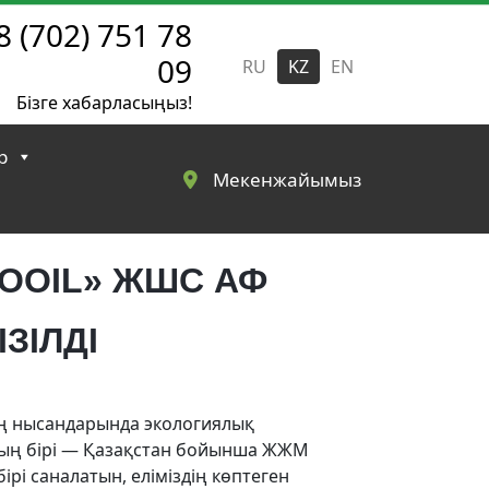
8 (702) 751 78
09
RU
KZ
EN
Бізге хабарласыңыз!
р
Мекенжайымыз
OOIL» ЖШС АФ
ЗІЛДІ
ң нысандарында экологиялық
рдың бірі — Қазақстан бойынша ЖЖМ
рі саналатын, еліміздің көптеген