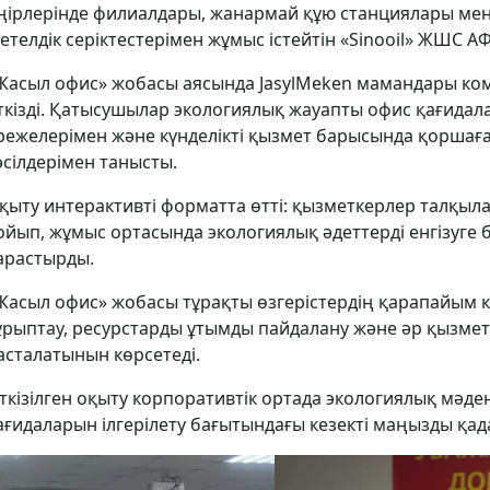
ңірлерінде филиалдары, жанармай құю станциялары мен
етелдік серіктестерімен жұмыс істейтін «Sinooil» ЖШС А
Жасыл офис» жобасы аясында JasylMeken мамандары ко
ткізді. Қатысушылар экологиялық жауапты офис қағида
режелерімен және күнделікті қызмет барысында қоршаға
әсілдерімен танысты.
қыту интерактивті форматта өтті: қызметкерлер талқыла
ойып, жұмыс ортасында экологиялық әдеттерді енгізуге
арастырды.
Жасыл офис» жобасы тұрақты өзгерістердің қарапайым к
ұрыптау, ресурстарды ұтымды пайдалану және әр қызмет
асталатынын көрсетеді.
ткізілген оқыту корпоративтік ортада экологиялық мәде
ағидаларын ілгерілету бағытындағы кезекті маңызды қад