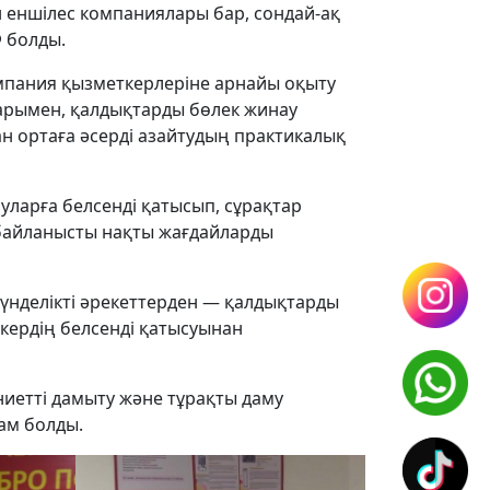
 еншілес компаниялары бар, сондай-ақ
Ф болды.
мпания қызметкерлеріне арнайы оқыту
ларымен, қалдықтарды бөлек жинау
н ортаға әсерді азайтудың практикалық
уларға белсенді қатысып, сұрақтар
 байланысты нақты жағдайларды
үнделікті әрекеттерден — қалдықтарды
кердің белсенді қатысуынан
ниетті дамыту және тұрақты даму
ам болды.