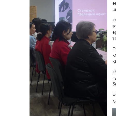
ө
ш
«
ө
е
т
О
қ
қ
«
с
б
Ө
қ