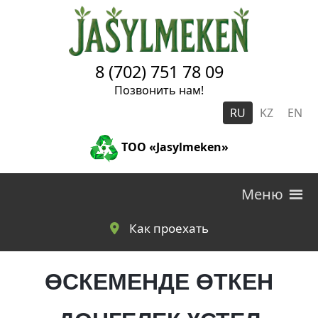
Skip to main content
8 (702) 751 78 09
Позвонить нам!
RU
KZ
EN
ТОО «Jasylmeken»
Меню
Как проехать
ӨСКЕМЕНДЕ ӨТКЕН