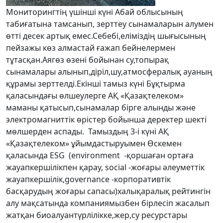
Мониторингтің үшінші күні Абай облысының
табиғатына тамсанып, зерттеу сынамаларын алумен
өтті десек артық емес.Себебі,еліміздің шығысының
пейзажы көз алмастай ғажап бейнелермен
тұтасқан.Аягөз өзені бойынан су,топырақ
сынамалары алынып,діріл,шу,атмосфералық ауаның
құрамы зерттелді.Екінші тамыз күні Бұқтырма
қаласындағы өлшеулерге АҚ «Қазақтелеком»
маманы қатысып,сынамалар бірге алынды және
электромагниттік өрістер бойынша деректер шекті
мөлшерден аспады. Тамыздың 3-і күні АҚ
«Қазақтелеком» ұйымдастыруымен Өскемен
қаласында ESG (environment -қоршаған ортаға
жауапкершілікпен қарау, social -жоғары әлеуметтік
жауапкершілік,governance -корпоративтік
басқарудың жоғары сапасы)халықаралық рейтингін
алу мақсатында компаниямызбен бірлесіп жасалып
жатқан биоалуантүрлілікке,жер,су ресурстары