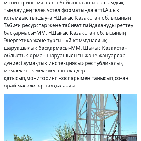
мониторингі мәселесі бойынша ашық қоғамдық
тыңдау дөңгелек үстел форматында өтті.Ашық
қоғамдық тыңдауға «Шығыс Қазақстан облысының
Табиғи ресурстар және табиғат пайдалануды реттеу
басқармасы»ММ, «Шығыс Қазақстан облысының
Энергетика және тұрғын үй-коммуналдық
шаруашылық басқармасы»ММ, Шығыс Қазақстан
облыстық орман шаруашылығы және жануарлар
дүниесі аумақтық инспекциясы» республикалық
мемлекеттік мекемесінің өкілдері
қатысып,мониторинг жоспарымен танысып,соған
орай мәселелер талқыланды.