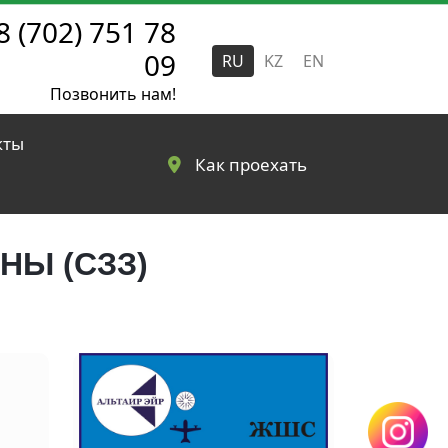
8 (702) 751 78
09
RU
KZ
EN
Позвонить нам!
кты
Как проехать
НЫ (СЗЗ)