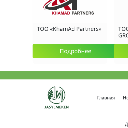
ТОО «KhamАd Partners»
ТО
GR
Подробнее
Главная
Н
Д