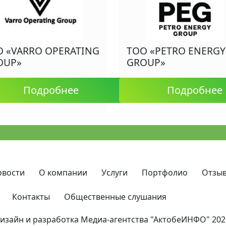
О «VARRO OPERATING
ТОО «PETRO ENERGY
OUP»
GROUP»
Подробнее
Подробнее
овости
О компании
Услуги
Портфолио
Отзы
Контакты
Общественные слушания
изайн и разработка Медиа-агентства
"АктобеИНФО"
202