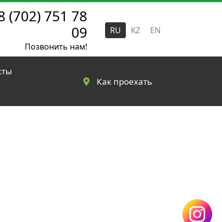
8 (702) 751 78
09
RU
KZ
EN
Позвонить нам!
кты
Как проехать