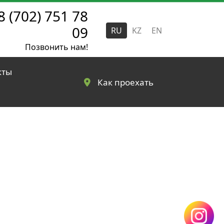
8 (702) 751 78
09
RU
KZ
EN
Позвонить нам!
кты
Как проехать