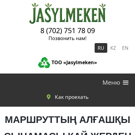
Skip to main content
8 (702) 751 78 09
Позвонить нам!
RU
KZ
EN
ТОО «Jasylmeken»
Меню
Как проехать
МАРШРУТТЫҢ АЛҒАШҚЫ