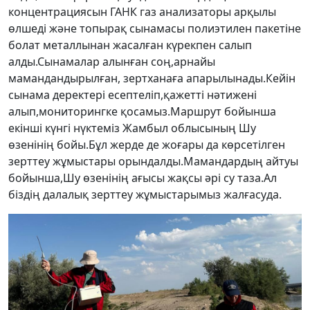
концентрациясын ГАНК газ анализаторы арқылы
өлшеді және топырақ сынамасы полиэтилен пакетіне
болат металлынан жасалған күрекпен салып
алды.Сынамалар алынған соң,арнайы
мамандандырылған, зертханаға апарылынады.Кейін
сынама деректері есептеліп,қажетті нәтижені
алып,мониторингке қосамыз.Маршрут бойынша
екінші күнгі нүктеміз Жамбыл облысының Шу
өзенінің бойы.Бұл жерде де жоғары да көрсетілген
зерттеу жұмыстары орындалды.Мамандардың айтуы
бойынша,Шу өзенінің ағысы жақсы әрі су таза.Ал
біздің далалық зерттеу жұмыстарымыз жалғасуда.