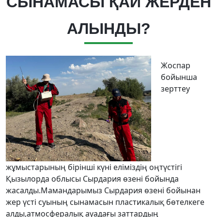
СЫНАМАСЫ ҚАЙ ЖЕРДЕН
АЛЫНДЫ?
Жоспар
бойынша
зерттеу
жұмыстарының бірінші күні еліміздің оңтүстігі
Қызылорда облысы Сырдария өзені бойында
жасалды.Мамандарымыз Сырдария өзені бойынан
жер үсті суының сынамасын пластикалық бөтелкеге
алды,атмосфералық ауадағы заттардың