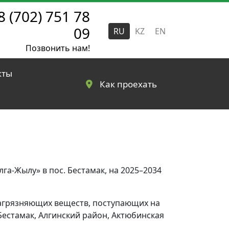
8 (702) 751 78
09
RU
KZ
EN
Позвонить нам!
кты
Как проехать
га-Жылу» в пос. Бестамак, на 2025–2034
загрязняющих веществ, поступающих на
Бестамак, Алгинский район, Актюбинская