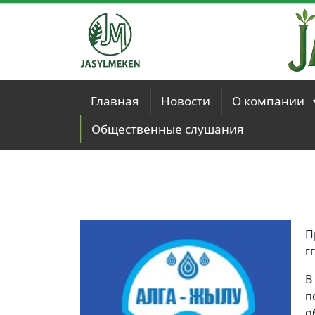
Skip to main content
Главная
Новости
О компании
Общественные слушания
П
гг
В
п
о