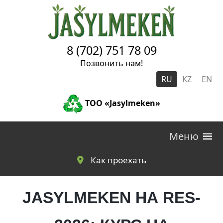
Skip to main content
8 (702) 751 78 09
Позвонить нам!
RU
KZ
EN
ТОО «Jasylmeken»
Меню
Как проехать
JASYLMEKEN НА RES-