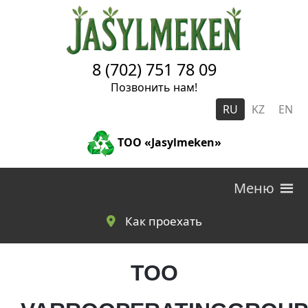
Skip to main content
8 (702) 751 78 09
Позвонить нам!
RU
KZ
EN
ТОО «Jasylmeken»
Меню
Как проехать
ТОО